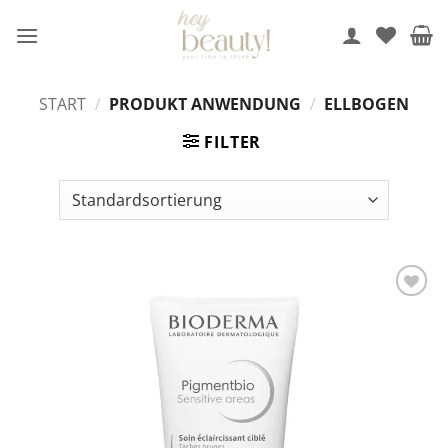
Zum
Inhalt
springen
START
/
PRODUKT ANWENDUNG
/
ELLBOGEN
FILTER
Auf die
Wunschliste