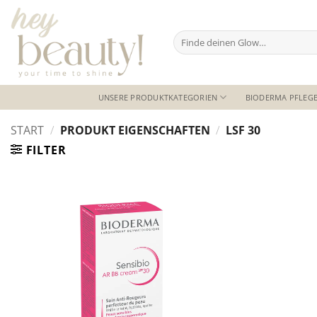
Zum
Inhalt
Suchen
springen
nach:
UNSERE PRODUKTKATEGORIEN
BIODERMA PFLEGE
START
/
PRODUKT EIGENSCHAFTEN
/
LSF 30
FILTER
Auf die
Wunschliste