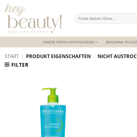
Zum
Inhalt
Suchen
springen
nach:
UNSERE PRODUKTKATEGORIEN
BIODERMA PFLEGE
START
/
PRODUKT EIGENSCHAFTEN
/
NICHT AUSTRO
FILTER
Auf die
Wunschliste