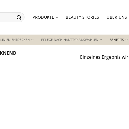
PRODUKTE
BEAUTY STORIES
ÜBER UNS
LINIEN ENTDECKEN
PFLEGE NACH HAUTTYP AUSWÄHLEN
BENEFITS
CKNEND
Einzelnes Ergebnis wir