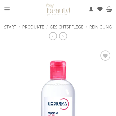
Zum
Inhalt
springen
START
/
PRODUKTE
/
GESICHTSPFLEGE
/
REINIGUNG
Auf die
Wunschliste