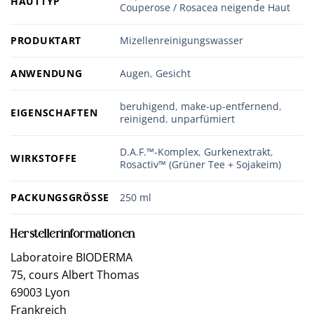
HAUTTYP
Couperose / Rosacea neigende Haut
PRODUKTART
Mizellenreinigungswasser
ANWENDUNG
Augen
,
Gesicht
beruhigend
,
make-up-entfernend
,
EIGENSCHAFTEN
reinigend
,
unparfümiert
D.A.F.™-Komplex
,
Gurkenextrakt
,
WIRKSTOFFE
Rosactiv™ (Grüner Tee + Sojakeim)
PACKUNGSGRÖSSE
250 ml
Herstellerinformationen
Laboratoire BIODERMA
75, cours Albert Thomas
69003 Lyon
Frankreich