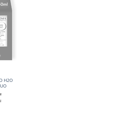
O H2O
DUO
e
l