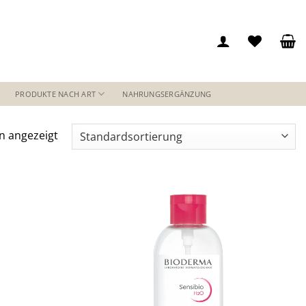
PRODUKTE NACH ART
NAHRUNGSERGÄNZUNG
n angezeigt
Auf die
Auf die
Wunschliste
Wunschliste