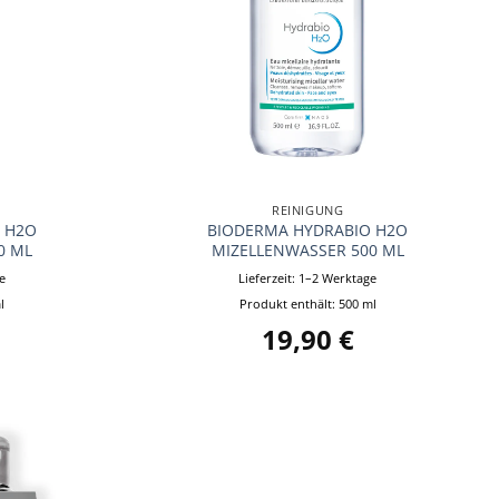
+
REINIGUNG
 H2O
BIODERMA HYDRABIO H2O
0 ML
MIZELLENWASSER 500 ML
e
Lieferzeit:
1–2 Werktage
l
Produkt enthält: 500
ml
19,90
€
Auf die
Wunschliste