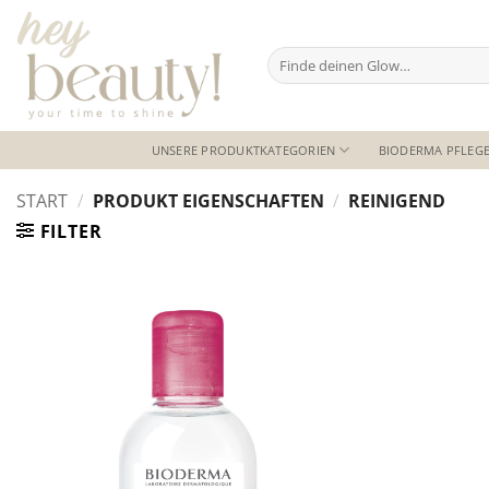
Zum
Inhalt
Suchen
springen
nach:
UNSERE PRODUKTKATEGORIEN
BIODERMA PFLEGE
START
/
PRODUKT EIGENSCHAFTEN
/
REINIGEND
FILTER
Auf die
Wunschliste