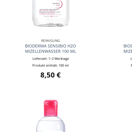
+
+
REINIGUNG
BIODERMA SENSIBIO H2O
BIO
MIZELLENWASSER 100 ML
MIZ
Lieferzeit:
1–2 Werktage
Produkt enthält: 100
ml
8,50
€
Auf die
Wunschliste