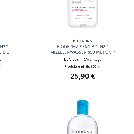
+
REINIGUNG
 H2O
BIODERMA SENSIBIO H2O
0 ML
MIZELLENWASSER 850 ML PUMP
e
Lieferzeit:
1–2 Werktage
l
Produkt enthält: 850
ml
25,90
€
Auf die
Auf die
Wunschliste
Wunschliste