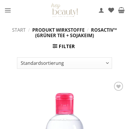
Zum
Inhalt
springen
START
/
PRODUKT WIRKSTOFFE
/
ROSACTIV™
(GRÜNER TEE + SOJAKEIM)
FILTER
Auf die
Wunschliste