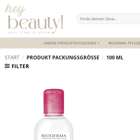
Zum
Inhalt
Suchen
springen
nach:
UNSERE PRODUKTKATEGORIEN
BIODERMA PFLEGE
START
/
PRODUKT PACKUNGSGRÖSSE
/
100 ML
FILTER
Auf die
Wunschliste