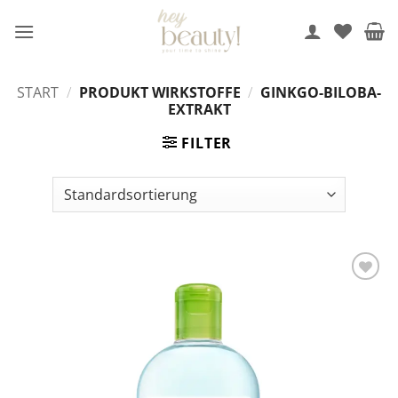
Zum
Inhalt
springen
START
/
PRODUKT WIRKSTOFFE
/
GINKGO-BILOBA-
EXTRAKT
FILTER
Auf die
Wunschliste